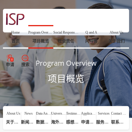
Home
Program Overview
Social Responsibility
Q and A
About Us
首页
项目概览
社会责任
问与答
关于我们
Program Overview
申请
搜索
项目概览
About Us
News
Data Analysis
Universities
Testimonials
Application Process
Services
Contact Us
关于我们
新闻动态
数据分析
海外院校
感想评价
申请流程
服务提供
联系我们