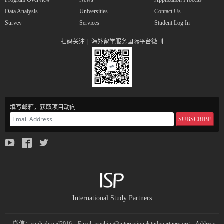
Program Overview
News
Application Process
Data Analysis
Universities
Contact Us
Survey
Services
Student Log In
扫码关注 | 海外留学服务国际平台微刊
填写邮箱，获取项目动向
SUBSCRIBE
International Study Partners