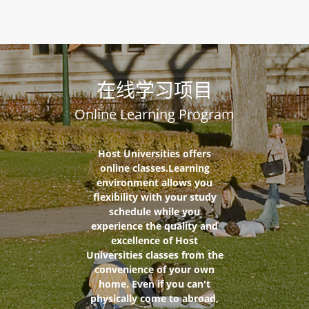
在线学习项目
Online Learning Program
Host Universities offers
online classes.Learning
environment allows you
flexibility with your study
schedule while you
experience the quality and
excellence of Host
Universities classes from the
convenience of your own
home. Even if you can't
physically come to abroad,