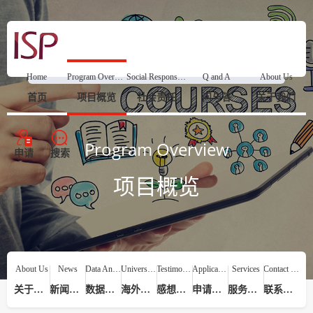
Home
Program Overview
Social Responsibility
Q and A
About Us
首页
项目概览
社会责任
问与答
关于我们
Program Overview
申请
搜索
项目概览
About Us
News
Data Analysis
Universities
Testimonials
Application Process
Services
Contact Us
关于我们
新闻动态
数据分析
海外院校
感想评价
申请流程
服务提供
联系我们