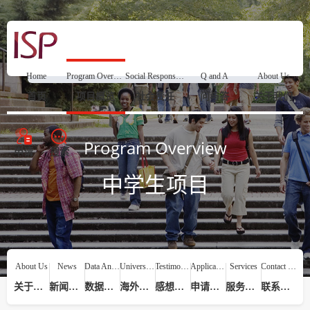
Home
Program Overview
Social Responsibility
Q and A
About Us
首页
项目概览
社会责任
问与答
关于我们
Program Overview
申请
搜索
中学生项目
About Us
News
Data Analysis
Universities
Testimonials
Application Process
Services
Contact Us
关于我们
新闻动态
数据分析
海外院校
感想评价
申请流程
服务提供
联系我们