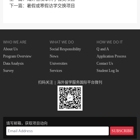
下一篇：
暑假或寒假访学交换项目
WHO WE ARE
WHAT WE DO
HOW WE DO IT
About Us
Social Responsibility
Q and A
Program Overview
News
Application Process
Data Analysis
Universities
Contact Us
Survey
Services
Student Log In
扫码关注 | 海外留学服务国际平台微刊
填写邮箱，获取项目动向
SUBSCRIBE